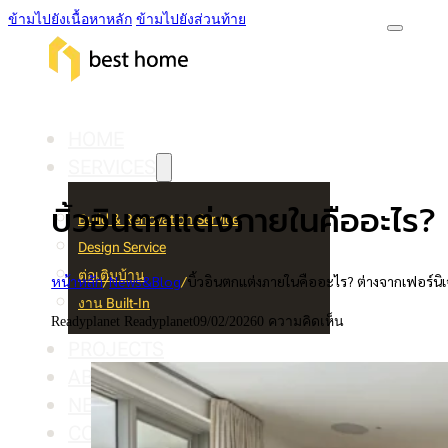
ข้ามไปยังเนื้อหาหลัก
ข้ามไปยังส่วนท้าย
HOME
SERVICES
บิ้วอินตกแต่งภายในคืออะไร? 
Build & Renovation Service
Design Service
ต่อเติมบ้าน
หน้าหลัก
/
News&Blog
/
บิ้วอินตกแต่งภายในคืออะไร? ต่างจากเฟอร์นิเ
งาน Built-In
Readyplanet Readyplanet
09/02/2026
0 ความคิดเห็น
PROJECTS
ABOUT US
NEW & BLOG
CONTACT US