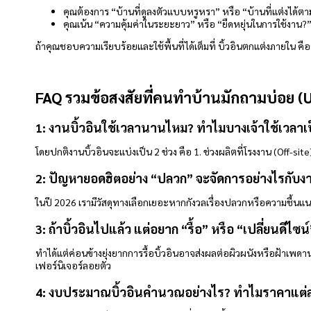
คุณต้องการ “บ้านที่ดูลงตัวแบบหรูหรา” หรือ “บ้านที่แต่งได้ต
คุณเน้น “ความคุ้มค่าในระยะยาว” หรือ “ยืดหยุ่นในการใช้งาน?
ถ้าคุณชอบความเรียบร้อยและใช้พื้นที่ได้เต็มที่ บิ้วอินตกแต่งภายใน ค
FAQ รวมข้อสงสัยที่คนทำบ้านมักถามบ่อย (
1: งานบิ้วอินใช้เวลานานไหม? ทำไมบางเจ้าใช้เวลาเ
โดยปกติงานบิ้วอินจะแบ่งเป็น 2 ช่วง คือ 1. ช่วงผลิตที่โรงงาน (Off-
2: ปัญหายอดฮิตอย่าง “ปลวก” จะจัดการอย่างไรกับงา
ในปี 2026 เรามีวัสดุทางเลือกเยอะหากกังวลเรื่องปลวกหรือความชื้นแน
3: ถ้าบิ้วอินไปแล้ว แต่อยาก “รื้อ” หรือ “เปลี่ยนดี
ทำได้แต่ค่อนข้างยุ่งยากการรื้อบิ้วอินอาจส่งผลต่อผิวผนังหรือฝ้าเพดานท
เฟอร์นิเจอร์ลอยตัว
4: งบประมาณบิ้วอินคำนวณอย่างไร? ทำไมราคาแต่ละ