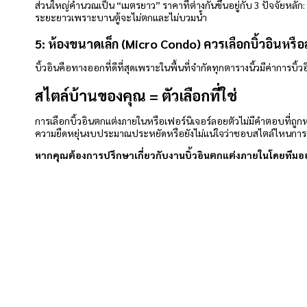
ส่วนใหญ่คำนวณเป็น “เมตรยาว” ราคาที่ต่างกันขึ้นอยู่กับ 3 ปัจจัยหลัก: 1
ระยะยาวเพราะบานตู้จะไม่ตกและไม่บวมน้ำ
5: ห้องขนาดเล็ก (Micro Condo) ควรเลือกบิ้วอินหรื
บิ้วอินคือทางออกที่ดีที่สุดเพราะในพื้นที่จำกัดทุกตารางนิ้วมีค่าการบิ้
สไตล์บ้านของคุณ = ตัวเลือกที่ใช่
การเลือกบิ้วอินตกแต่งภายในหรือเฟอร์นิเจอร์ลอยตัวไม่มีคำตอบที่ถู
ความยืดหยุ่นงบประมาณประหยัดหรือยังไม่แน่ใจว่าชอบสไตล์ไหนการเลือ
หากคุณต้องการปรึกษาเกี่ยวกับงานบิ้วอินตกแต่งภายในโดยทีมออกแบบแ