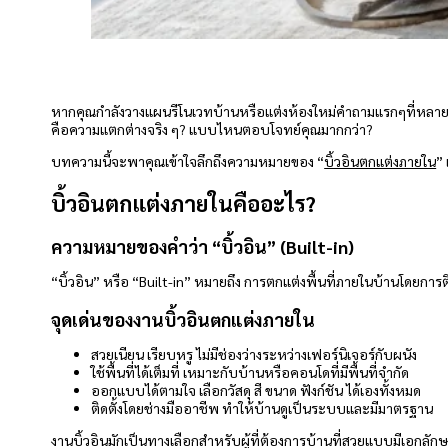
หากคุณกำลังวางแผนรีโนเวทบ้านหรือแต่งห้องใหม่คำถามแรกๆที่หลายคนมั
คือความแตกต่างจริง ๆ? แบบไหนตอบโจทย์คุณมากกว่า?
บทความนี้จะพาคุณเข้าใจลึกถึงความหมายของ “
บิ้วอินตกแต่งภายใน
”
บิ้วอินตกแต่งภายในคืออะไร?
ความหมายของคำว่า “บิ้วอิน” (Built-in)
“บิ้วอิน” หรือ “Built-in” หมายถึง การตกแต่งพื้นที่ภายในบ้านโดยการติดต
จุดเด่นของงานบิ้วอินตกแต่งภายใน
สวยเนียน เรียบหรู ไม่มีช่องว่างระหว่างเฟอร์นิเจอร์กับผนัง
ใช้พื้นที่ได้เต็มที่ เหมาะกับบ้านหรือคอนโดที่มีพื้นที่จำกัด
ออกแบบได้ตามใจ เลือกวัสดุ สี ขนาด ฟังก์ชัน ได้เองทั้งหมด
ติดตั้งโดยช่างมืออาชีพ ทำให้บ้านดูเป็นระบบและมีมาตรฐาน
งานบิ้วอินมักเป็นทางเลือกสำหรับผู้ที่ต้องการบ้านที่สวยแบบมีเอกลัก