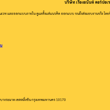
บริษัท เรืองอนันต์ คอร์ปอเร
รีโนเวท และออกแบบภายใน ดูแลตั้งแต่แนวคิด ออกแบบ จนถึงส่งมอบงานจริง โดย
ิน
บางระมาด เขตตลิ่งชัน กรุงเทพมหานคร 10170