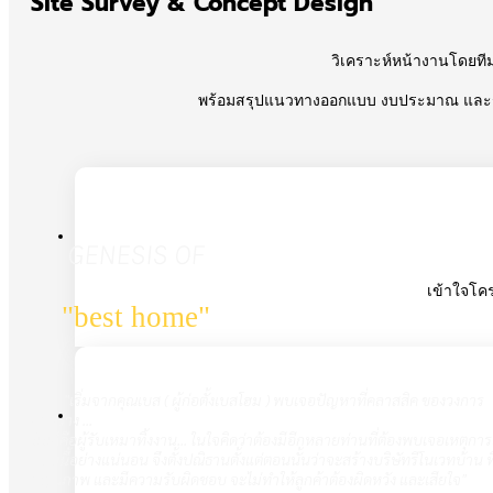
Site Survey & Concept Design
วิเคราะห์หน้างานโดยที
พร้อมสรุปแนวทางออกแบบ งบประมาณ และระ
GENESIS OF
เข้าใจโค
"best home"
"เริ่มจากคุณเบส ( ผู้ก่อตั้งเบสโฮม ) พบเจอปัญหาที่คลาสสิค ของวงการ
ก่อสร้าง ...
นั่นก็คือผู้รับเหมาทิ้งงาน... ในใจคิดว่าต้องมีอีกหลายท่านที่ต้องพบเจอเหตุการ
แบบนี้อย่างแน่นอน จึงตั้งปณิธานตั้งแต่ตอนนั้นว่าจะสร้างบริษัทรีโนเวทบ้าน ที่
มีคุณภาพ และมีความรับผิดชอบ จะไม่ทำให้ลูกค้าต้องผิดหวัง และเสียใจ"