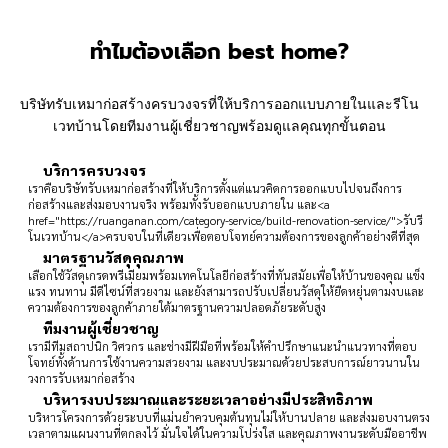
ทำไมต้องเลือก best home?
บริษัทรับเหมาก่อสร้างครบวงจรที่ให้บริการออกแบบภายในและรีโน
เวทบ้านโดยทีมงานผู้เชี่ยวชาญพร้อมดูแลคุณทุกขั้นตอน
บริการครบวงจร
เราคือบริษัทรับเหมาก่อสร้างที่ให้บริการตั้งแต่แนวคิดการออกแบบไปจนถึงการ
ก่อสร้างและส่งมอบงานจริง พร้อมทั้งรับออกแบบภายใน และ<a
href="https://ruanganan.com/category-service/build-renovation-service/">รับรี
โนเวทบ้าน</a>ครบจบในที่เดียวเพื่อตอบโจทย์ความต้องการของลูกค้าอย่างดีที่สุด
มาตรฐานวัสดุคุณภาพ
เลือกใช้วัสดุเกรดพรีเมียมพร้อมเทคโนโลยีก่อสร้างที่ทันสมัยเพื่อให้บ้านของคุณ แข็ง
แรง ทนทาน มีดีไซน์ที่สวยงาม และยังสามารถปรับเปลี่ยนวัสดุให้ยืดหยุ่นตามงบและ
ความต้องการของลูกค้าภายใต้มาตรฐานความปลอดภัยระดับสูง
ทีมงานผู้เชี่ยวชาญ
เรามีทีมสถาปนิก วิศวกร และช่างมีฝีมือที่พร้อมให้คำปรึกษาแนะนำแนวทางที่ตอบ
โจทย์ทั้งด้านการใช้งานความสวยงาม และงบประมาณด้วยประสบการณ์ยาวนานใน
วงการรับเหมาก่อสร้าง
บริหารงบประมาณและระยะเวลาอย่างมีประสิทธิภาพ
บริหารโครงการด้วยระบบที่แม่นยำควบคุมต้นทุนไม่ให้บานปลาย และส่งมอบงานตรง
เวลาตามแผนงานที่ตกลงไว้ มั่นใจได้ในความโปร่งใส และคุณภาพงานระดับมืออาชีพ