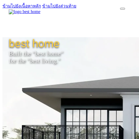
ข้ามไปยังเนื้อหาหลัก
ข้ามไปยังส่วนท้าย
best home
HOME
SERVICES
Built the "best home"
for the "best living."
Build & Renovation Service
Design Service
ต่อเติมบ้าน
งาน Built-In
PROJECTS
ABOUT US
NEW & BLOG
CONTACT US