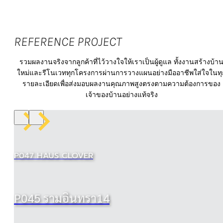
REFERENCE PROJECT
P071 ต่อ
P067 โน
P047 HAUS
P070 บ้านเดี่ยวย่าน
เติมครัว
รวมผลงานจริงจากลูกค้าที่ไว้วางใจให้เราเป็นผู้ดูแล ทั้งงานสร้างบ้า
P069 รามคำแหง 92
P068 อ่อนนุช
เบิล ธารา
CLOVER
สายไหม
หลังบ้าน
ใหม่และรีโนเวททุกโครงการผ่านการวางแผนอย่างมืออาชีพใส่ใจในทุ
รายละเอียดเพื่อส่งมอบผลงานคุณภาพสูงตรงตามความต้องการของ
เจ้าของบ้านอย่างแท้จริง
P047 HAUS CLOVER
P045 รามอินทรา14