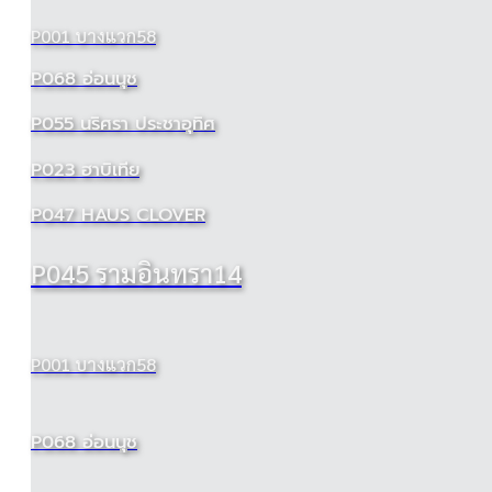
P001 บางแวก58
P068 อ่อนนุช
P055 นริศรา ประชาอุทิศ
P023 ฮาบิเทีย
P047 HAUS CLOVER
P045 รามอินทรา14
P001 บางแวก58
P068 อ่อนนุช