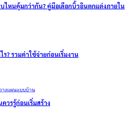
บบไหนคุ้มกว่ากัน? คู่มือเลือกบิ้วอินตกแต่งภายใน
ร? รวมค่าใช้จ่ายก่อนเริ่มงาน
ควรรู้ก่อนเริ่มสร้าง