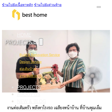
ข้ามไปยังเนื้อหาหลัก
ข้ามไปยังส่วนท้าย
HOME
PROJECTS
SERVICES
Build & Renovation Service
Design Service
ต่อเติมบ้าน
งาน Built-In
PROJECTS
ABOUT US
NEW & BLOG
งานต่อเติมครัว หลังคาโรงรถ เฉลียงหน้าบ้าน ที่บ้านคุณเอ็ม
CONTACT US