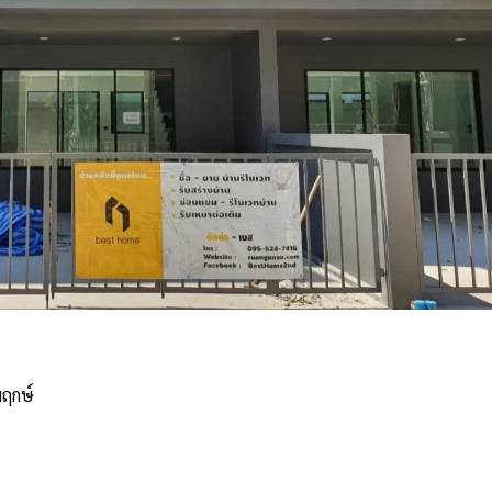
พฤกษ์