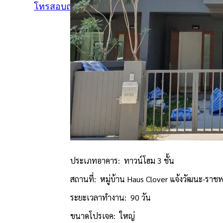
โทรสอบถาม
แอดไลน์
ประเภทอาคาร: ทาวน์โฮม 3 ชั้น
สถานที่: หมู่บ้าน Haus Clover แจ้งวัฒนะ-ราช
ระยะเวลาทำงาน: 90 วัน
ขนาดโปรเจค: ใหญ่